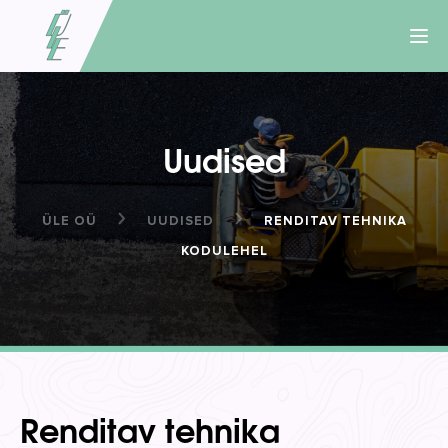
Togg
Uudised
ÜLE OÜ
UUDISED
RENDITAV TEHNIKA
KODULEHEL
Renditav tehnika