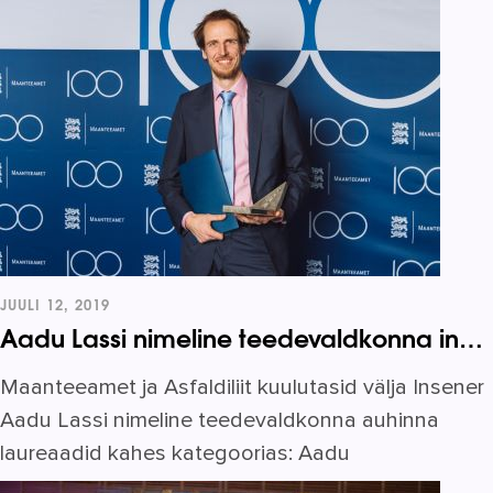
JUULI 12, 2019
Aadu Lassi nimeline teedevaldkonna inseneripreemia omistati Marek Koidule
Maanteeamet ja Asfaldiliit kuulutasid välja Insener
Aadu Lassi nimeline teedevaldkonna auhinna
laureaadid kahes kategoorias: Aadu